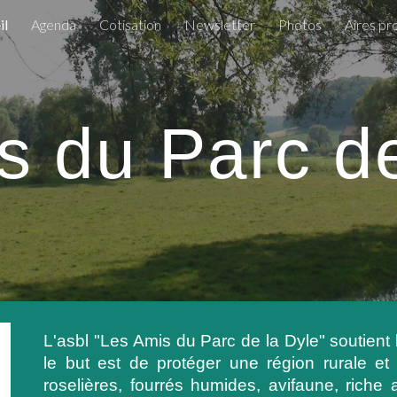
il
Agenda
Cotisation
Newsletter
Photos
Aires pr
ip to main content
Skip to navigat
s du Parc de
L'asbl "Les Amis du Parc de la Dyle" soutient 
le but est de protéger une région rurale et
roselières, fourrés humides, avifaune, rich