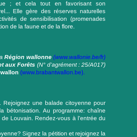
rique ; et cela tout en favorisant son
l... Elle gère des réserves naturelles
tivités de sensibilisation (promenades
ion de la faune et de la flore.
la
Région wallonne
(
www.wallonie.be/fr
)
et aux Forêts
(N° d’agrément
: 25/A01
7
)
 wallon
(
www.brabantwallon.be
).
 Rejoignez une balade citoyenne pour
la bétonisation. Au programme: chaîne
n de Louvain. Rendez-vous à l’entrée du
enne? Signez la pétition et rejoignez la